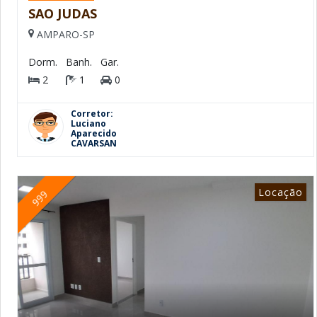
SAO JUDAS
AMPARO-SP
Dorm.
Banh.
Gar.
2
1
0
Corretor:
Luciano
Aparecido
CAVARSAN
Locação
999