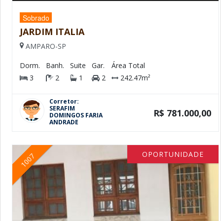
Sobrado
JARDIM ITALIA
AMPARO-SP
Dorm.
Banh.
Suite
Gar.
Área Total
3
2
1
2
242.47m²
Corretor:
SERAFIM
R$ 781.000,00
DOMINGOS FARIA
ANDRADE
OPORTUNIDADE
1007