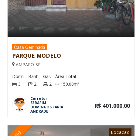
Casa Geminada
PARQUE MODELO
AMPARO-SP
Dorm.
Banh.
Gar.
Área Total
3
2
2
150.00m²
Corretor:
SERAFIM
R$ 401.000,00
DOMINGOS FARIA
ANDRADE
Locação
1003