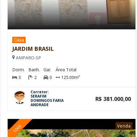
Casa
JARDIM BRASIL
AMPARO-SP
Dorm.
Banh.
Gar.
Área Total
3
2
0
125.00m²
Corretor:
SERAFIM
R$ 381.000,00
DOMINGOS FARIA
ANDRADE
Venda
1006