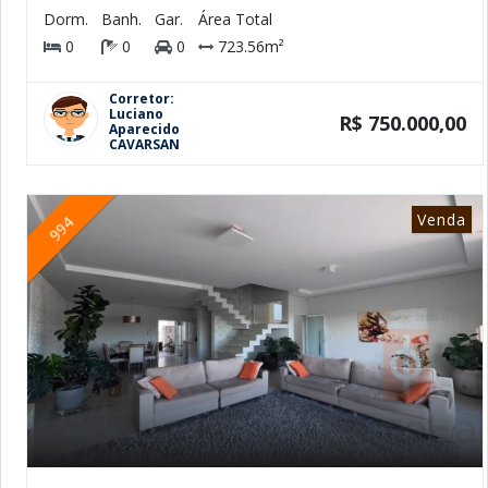
Dorm.
Banh.
Gar.
Área Total
0
0
0
723.56m²
Corretor:
Luciano
R$ 750.000,00
Aparecido
CAVARSAN
Venda
994