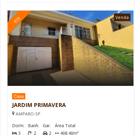
Venda
959
Casa
JARDIM PRIMAVERA
AMPARO-SP
Dorm.
Banh.
Gar.
Área Total
3
2
2
408.40m²