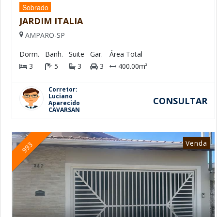
Sobrado
JARDIM ITALIA
AMPARO-SP
Dorm.
Banh.
Suite
Gar.
Área Total
3
5
3
3
400.00m²
Corretor:
Luciano
CONSULTAR
Aparecido
CAVARSAN
Venda
993