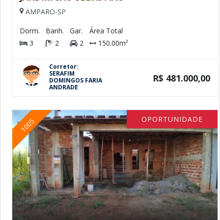
AMPARO-SP
Dorm.
Banh.
Gar.
Área Total
3
2
2
150.00m²
Corretor:
SERAFIM
R$ 481.000,00
DOMINGOS FARIA
ANDRADE
OPORTUNIDADE
1005