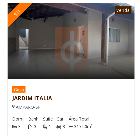
Venda
931
Casa
JARDIM ITALIA
AMPARO-SP
Dorm.
Banh.
Suite
Gar.
Área Total
3
3
1
3
317.50m²