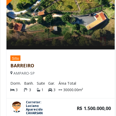
Sítio
BARREIRO
AMPARO-SP
Dorm.
Banh.
Suite
Gar.
Área Total
3
3
1
3
30000.00m²
Corretor:
Luciano
R$ 1.500.000,00
Aparecido
CAVARSAN