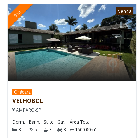
Venda
990
Chácara
VELHOBOL
AMPARO-SP
Dorm.
Banh.
Suite
Gar.
Área Total
3
5
3
3
1500.00m²