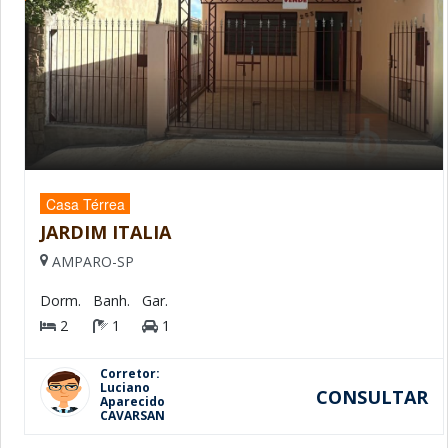
Casa Térrea
JARDIM ITALIA
AMPARO-SP
Dorm.
Banh.
Gar.
2
1
1
Corretor:
Luciano
CONSULTAR
Aparecido
CAVARSAN