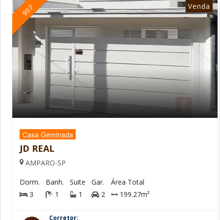
Venda
997
Casa Geminada
JD REAL
AMPARO-SP
Dorm.
Banh.
Suite
Gar.
Área Total
3
1
1
2
199.27m²
Corretor: