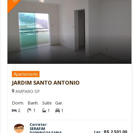
Apartamento
JARDIM SANTO ANTONIO
AMPARO-SP
Dorm.
Banh.
Suite
Gar.
2
1
1
1
Corretor:
SERAFIM
R$ 2.501,00
Loc.:
DOMINGOS FARIA