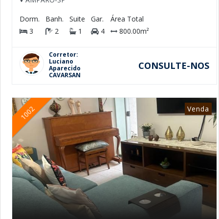
Dorm.
Banh.
Suite
Gar.
Área Total
3
2
1
4
800.00m²
Corretor:
Luciano
CONSULTE-NOS
Aparecido
CAVARSAN
Venda
1002